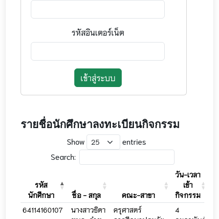
รหัสอินเตอร์เน็ต
เข้าสู่ระบบ
รายชื่อนักศึกษาลงทะเบียนกิจกรรม
Show
entries
Search:
วัน-เวลา
วั
รหัส
เข้า
นักศึกษา
ชื่อ - สกุล
คณะ-สาขา
กิจกรรม
ก
64114160107
นางสาวธิดา
ครุศาสตร์
4
4