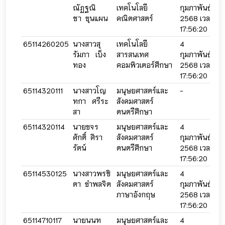
ณัฏฐณิ
เทคโนโลยี
กุมภาพันธ์
กุ
ชา ขุนแผน
คณิตศาสตร์
2568 เวลา
2
17:56:20
2
65114260205
นางสาวสุ
เทคโนโลยี
4
4
รัมภา เบ็ง
สารสนเทศ
กุมภาพันธ์
กุ
ทอง
คอมพิวเตอร์ศึกษา
2568 เวลา
2
17:56:20
2
65114320111
นางสาวโญ
มนุษยศาสตร์และ
-
-
ทกา ศรีระ
สังคมศาสตร์
สา
ดนตรีศึกษา
65114320114
นายขจร
มนุษยศาสตร์และ
4
4
ศักดิ์ ศิรา
สังคมศาสตร์
กุมภาพันธ์
กุ
รัตน์
ดนตรีศึกษา
2568 เวลา
2
17:56:20
2
65114530125
นางสาวพรชิ
มนุษยศาสตร์และ
4
4
ตา ขำพลจิต
สังคมศาสตร์
กุมภาพันธ์
กุ
ภาษาอังกฤษ
2568 เวลา
2
17:56:20
2
65114710117
นายนนท
มนุษยศาสตร์และ
4
4