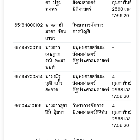
ตา ปฐม
สังคมศาสตร์
กุมภาพันธ์
กุ
ทศพร
นิติศาสตร์
2568 เวลา
2
17:56:20
2
65184800102
นางสาวภิ
วิทยาการจัดการ
-
-
มาดา รัตน
การบัญชี
เพชร
65194700116
นางสาว
มนุษยศาสตร์และ
-
-
เจษฎาภ
สังคมศาสตร์
รณ์ ทะมา
รัฐประศาสนศาสตร์
นนท์
65194700314
นายณัฐ
มนุษยศาสตร์และ
4
4
วุฒิ แก้ว
สังคมศาสตร์
กุมภาพันธ์
กุ
สะอาด
รัฐประศาสนศาสตร์
2568 เวลา
2
17:56:20
2
66104410106
นางสาวสุธา
วิทยาการจัดการ
4
4
สินี อุ้ยหา
นิเทศศาสตร์ดิจิทัล
กุมภาพันธ์
กุ
2568 เวลา
2
17:56:20
2
Showing 1 to 25 of 126 entries