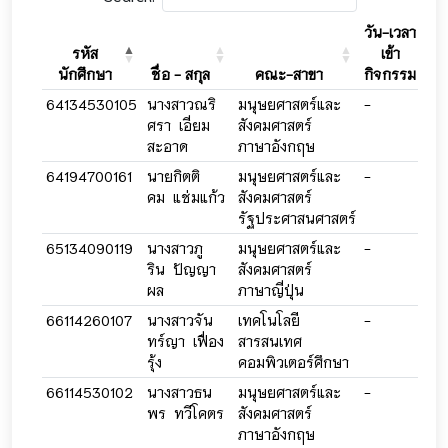
วัน-เวลา
ว
รหัส
เข้า
นักศึกษา
ชื่อ - สกุล
คณะ-สาขา
กิจกรรม
ก
64134530105
นางสาวณริ
มนุษยศาสตร์และ
-
-
ศรา เอี่ยม
สังคมศาสตร์
สะอาด
ภาษาอังกฤษ
64194700161
นายกิตติ
มนุษยศาสตร์และ
-
-
คม แช่มแก้ว
สังคมศาสตร์
รัฐประศาสนศาสตร์
65134090119
นางสาวภู
มนุษยศาสตร์และ
-
-
ริน ปัญญา
สังคมศาสตร์
ผล
ภาษาญี่ปุ่น
66114260107
นางสาวจัน
เทคโนโลยี
-
-
ทร์ญา เฟื่อง
สารสนเทศ
รุ้ง
คอมพิวเตอร์ศึกษา
66114530102
นางสาวธน
มนุษยศาสตร์และ
-
-
พร ทวีโคตร
สังคมศาสตร์
ภาษาอังกฤษ