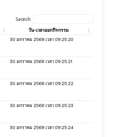
Search:
วัน-เวลาออกกิจกรรม
30 มกราคม 2568 เวลา 09:25:20
30 มกราคม 2568 เวลา 09:25:21
30 มกราคม 2568 เวลา 09:25:22
30 มกราคม 2568 เวลา 09:25:23
30 มกราคม 2568 เวลา 09:25:24