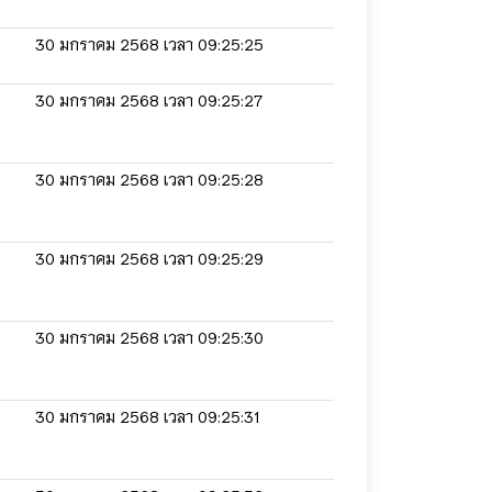
30 มกราคม 2568 เวลา 09:25:25
30 มกราคม 2568 เวลา 09:25:27
30 มกราคม 2568 เวลา 09:25:28
30 มกราคม 2568 เวลา 09:25:29
30 มกราคม 2568 เวลา 09:25:30
30 มกราคม 2568 เวลา 09:25:31