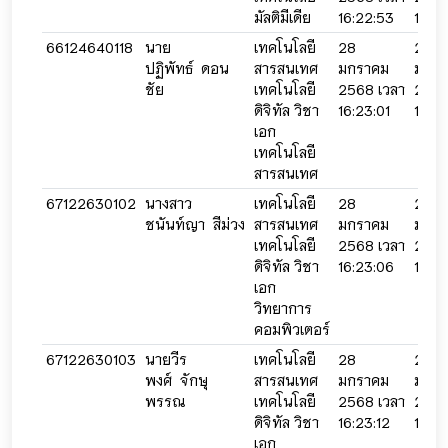
มัลติมีเดีย
16:22:53
16:3
66124640118
นาย
เทคโนโลยี
28
28
ปฏิพัทธ์ ดอน
สารสนเทศ
มกราคม
มกรา
ชัย
เทคโนโลยี
2568 เวลา
2568
ดิจิทัล วิชา
16:23:01
16:3
เอก
เทคโนโลยี
สารสนเทศ
67122630102
นางสาว
เทคโนโลยี
28
28
ชนันท์ญา สีม่วง
สารสนเทศ
มกราคม
มกรา
เทคโนโลยี
2568 เวลา
2568
ดิจิทัล วิชา
16:23:06
16:35
เอก
วิทยาการ
คอมพิวเตอร์
67122630103
นายวีร
เทคโนโลยี
28
28
พงศ์ จักษุ
สารสนเทศ
มกราคม
มกรา
พรรณ
เทคโนโลยี
2568 เวลา
2568
ดิจิทัล วิชา
16:23:12
16:35
เอก