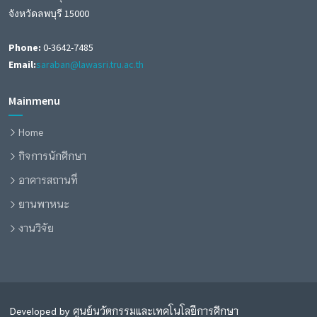
จังหวัดลพบุรี 15000
Phone:
0-3642-7485
Email:
saraban@lawasri.tru.ac.th
Mainmenu
Home
กิจการนักศึกษา
อาคารสถานที่
ยานพาหนะ
งานวิจัย
Developed by ศูนย์นวัตกรรมและเทคโนโลยีการศึกษา