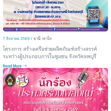
7 สิงหาคม 2569
/ ธานี วราโภ
โครงการ สร้างเครือข่ายผลิตภัณฑ์สร้างสรรค์
ระหว่างผู้ประกอบการในชุมชน จังหวัดลพบุรี
Read More