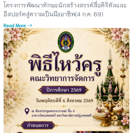
โครงการพัฒนาทักษะนักสร้างสรรค์สื่อดิจิทัลและ
อีสปอร์ตสู่ความเป็นมืออาชีพ(4 ก.ค. 69)
Read More