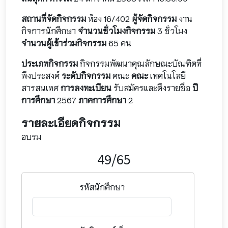
สถานที่จัดกิจกรรม
ห้อง 16/402
ผู้จัดกิจกรรม
งาน
กิจการนักศึกษา
จำนวนชั่วโมงกิจกรรม
3 ชั่วโมง
จำนวนผู้เข้าร่วมกิจกรรม
65 คน
ประเภทกิจกรรม
กิจกรรมพัฒนาคุณลักษณะบัณฑิตที่
พึงประสงค์
ระดับกิจกรรม
คณะ
คณะ
เทคโนโลยี
สารสนเทศ
การลงทะเบียน
รับสมัครและดึงรายชื่อ
ปี
การศึกษา
2567
ภาคการศึกษา
2
รายละเอียดกิจกรรม
อบรม
49/65
รหัสนักศึกษา