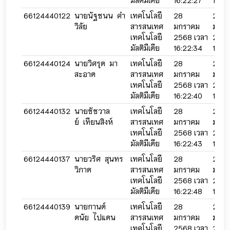
มัลติมีเดีย
16:22:27
16:3
66124440122
นายนัฐชนน คำ
เทคโนโลยี
28
28
วิลัย
สารสนเทศ
มกราคม
มกรา
เทคโนโลยี
2568 เวลา
2568
มัลติมีเดีย
16:22:34
16:34
66124440124
นายวิศรุต มา
เทคโนโลยี
28
28
สะอาด
สารสนเทศ
มกราคม
มกรา
เทคโนโลยี
2568 เวลา
2568
มัลติมีเดีย
16:22:40
16:3
66124440132
นายชัชวาล
เทคโนโลยี
28
28
ย์ เทียนสิงห์
สารสนเทศ
มกราคม
มกรา
เทคโนโลยี
2568 เวลา
2568
มัลติมีเดีย
16:22:43
16:3
66124440137
นายวริศ สุนทร
เทคโนโลยี
28
28
วิภาต
สารสนเทศ
มกราคม
มกรา
เทคโนโลยี
2568 เวลา
2568
มัลติมีเดีย
16:22:48
16:3
66124440139
นายกานต์
เทคโนโลยี
28
28
ดนัย ไปแดน
สารสนเทศ
มกราคม
มกรา
เทคโนโลยี
2568 เวลา
2568