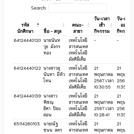
Search:
วัน-เวลา
วัน-เวลา
รหัส
คณะ-
เข้า
ออก
นักศึกษา
ชื่อ - สกุล
สาขา
กิจกรรม
กิจกรรม
64124440120
นายนันท
เทคโนโลยี
-
-
วุธ มังกร
สารสนเทศ
ทอง
เทคโนโลยี
มัลติมีเดีย
64124440122
นางสาวสุ
เทคโนโลยี
21
21
นันทา มีหัว
สารสนเทศ
พฤษภาคม
พฤษภาค
โทน
เทคโนโลยี
2567 เวลา
2567 เว
มัลติมีเดีย
10:30:55
11:35:10
64124440139
นางสาว
เทคโนโลยี
21
21
พิชญ
สารสนเทศ
พฤษภาคม
พฤษภาค
ธิดา ปิยะ
เทคโนโลยี
2567 เวลา
2567 เว
สอน
มัลติมีเดีย
10:28:41
11:35:36
65114260103
นายณัฐ
เทคโนโลยี
21
21
ชนน ลคร
สารสนเทศ
พฤษภาคม
พฤษภาค